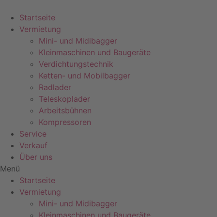
Zum
Inhalt
Startseite
springen
Vermietung
Mini- und Midibagger
Kleinmaschinen und Baugeräte
Verdichtungstechnik
Ketten- und Mobilbagger
Radlader
Teleskoplader
Arbeitsbühnen
Kompressoren
Service
Verkauf
Über uns
Menü
Startseite
Vermietung
Mini- und Midibagger
Kleinmaschinen und Baugeräte