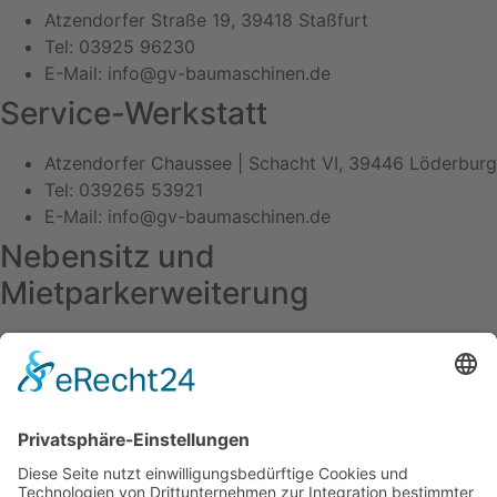
Atzendorfer Straße 19, 39418 Staßfurt
Tel: 03925 96230
E-Mail: info@gv-baumaschinen.de
Service-Werkstatt
Atzendorfer Chaussee | Schacht VI, 39446 Löderburg
Tel: 039265 53921
E-Mail: info@gv-baumaschinen.de
Nebensitz und
Mietparkerweiterung
Berliner Chaussee 103 – 106, 39114 Magdeburg
Tel: 0391 53586939
E-Mail: mietpark-md@gv-baumaschinen.de
Unser Partner