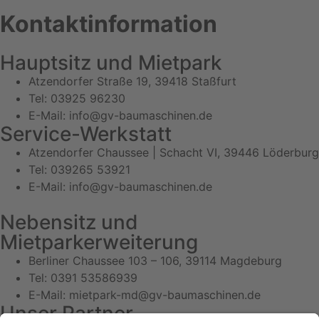
Kontaktinformation
Hauptsitz und Mietpark
Atzendorfer Straße 19, 39418 Staßfurt
Tel: 03925 96230
E-Mail: info@gv-baumaschinen.de
Service-Werkstatt
Atzendorfer Chaussee | Schacht VI, 39446 Löderburg
Tel: 039265 53921
E-Mail: info@gv-baumaschinen.de
Nebensitz und
Mietparkerweiterung
Berliner Chaussee 103 – 106, 39114 Magdeburg
Tel: 0391 53586939
E-Mail: mietpark-md@gv-baumaschinen.de
Unser Partner